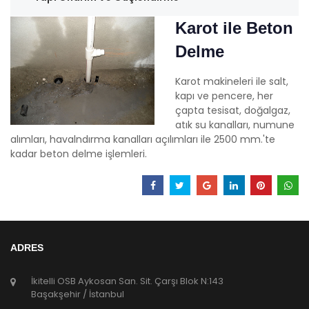
Karot ile Beton
Delme
Karot makineleri ile salt,
kapı ve pencere, her
çapta tesisat, doğalgaz,
atık su kanalları, numune
alımları, havalndırma kanalları açılımları ile 2500 mm.'te
kadar beton delme işlemleri.
ADRES
İkitelli OSB Aykosan San. Sit. Çarşı Blok N:143
Başakşehir / İstanbul